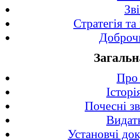
Зв
Стратегія та
Доброчи
Загальн
Про 
Історі
Почесні з
Видат
Установчі до