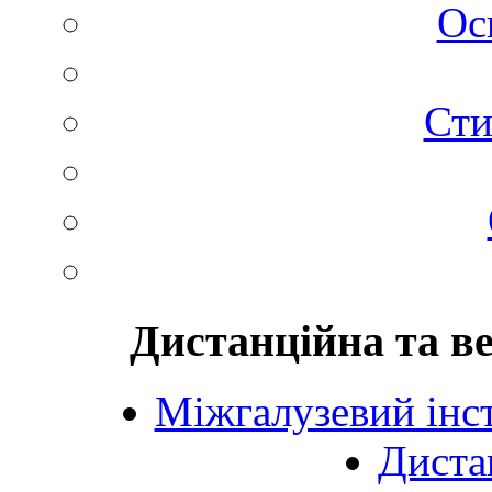
Ос
Сти
Дистанційна та в
Міжгалузевий інст
Диста