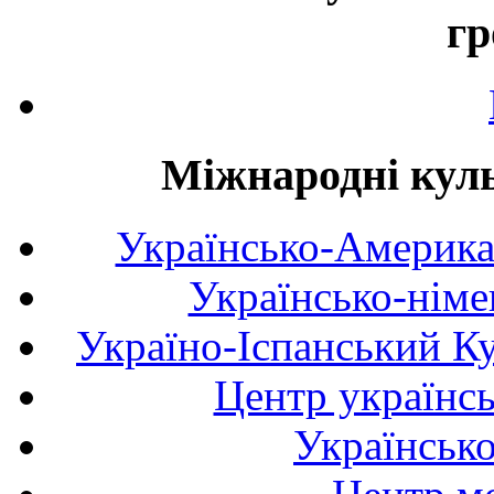
гр
Міжнародні куль
Українсько-Америка
Українсько-німе
Україно-Іспанський К
Центр українсь
Українськ