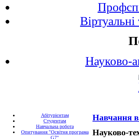
Профспі
Віртуальні
П
Науково-а
Абітурієнтам
Навчання в
Студентам
Навчальна робота
Науково-те
Опитування "Освітня програма
G7"