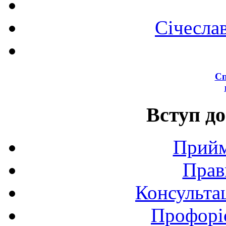
Січесла
Сп
Вступ до
Прийм
Прав
Консультац
Профоріє