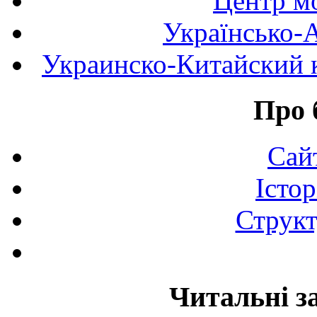
Центр мо
Українсько-
Украинско-Китайский к
Про 
Сай
Істор
Структ
Читальні з