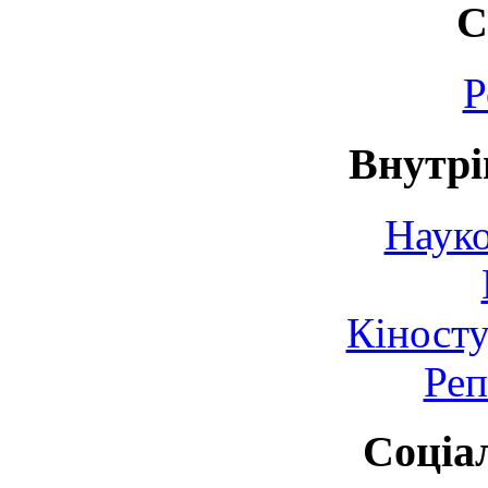
С
Р
Внутрі
Науко
Кіносту
Реп
Соціа