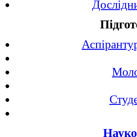
Дослідн
Підгот
Аспірантур
Моло
Студе
Науко