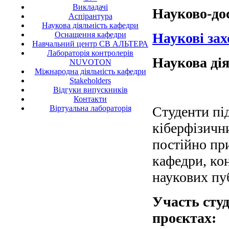
Викладачі
Науково-до
Аспірантура
Наукова діяльність кафедри
Оснащення кафедри
Наукові за
Навчальний центр СВ АЛЬТЕРА
Лабораторія контролерів
Наукова дія
NUVOTON
Міжнародна діяльність кафедри
Stakeholders
Відгуки випускників
Контакти
Віртуальна лабораторія
Студенти пі
кіберфізичн
постійно пр
кафедри, кон
наукових пу
Участь студ
проєктах: