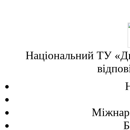
Національний ТУ «Дн
відпов
Міжнаро
Б